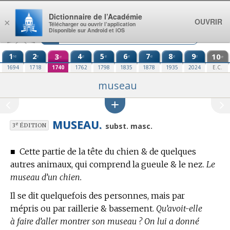
Aller au contenu
Dictionnaire de l’Académie
OUVRIR
×
Télécharger ou ouvrir l’application
Disponible sur Android et iOS
1
2
3
4
5
6
7
8
9
10
re
e
e
e
e
e
e
e
e
e
1694
1718
1740
1762
1798
1835
1878
1935
2024
E.C.
museau
MUSEAU.
e
subst. masc.
3
ÉDITION
■
Cette partie de la tête du chien & de quelques
autres animaux, qui comprend la gueule & le nez.
Le
museau d’un chien.
Il se dit quelquefois des personnes, mais par
mépris ou par raillerie & bassement.
Qu’avoit-elle
à faire d’aller montrer son museau ? On lui a donné