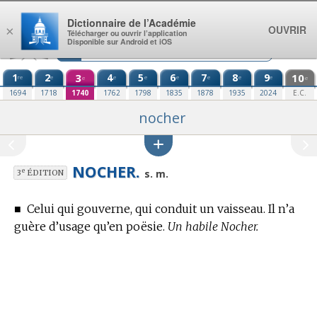
Aller au contenu
Dictionnaire de l’Académie
OUVRIR
×
Télécharger ou ouvrir l’application
Disponible sur Android et iOS
1
2
3
4
5
6
7
8
9
10
re
e
e
e
e
e
e
e
e
e
1694
1718
1740
1762
1798
1835
1878
1935
2024
E.C.
nocher
NOCHER.
e
s. m.
3
ÉDITION
■
Celui qui gouverne, qui conduit un vaisseau. Il n’a
guère d’usage qu’en poësie.
Un habile Nocher.