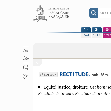
Aller au contenu
1
2
3
re
e
e
1694
1718
174
RECTITUDE.
e
sub. fém.
3
ÉDITION
■
Equité, justice, droiture.
Cet homme a
Rectitude de mœurs. Rectitude d’intention