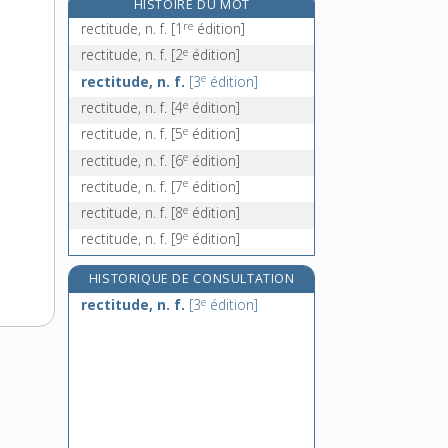
HISTOIRE DU MOT
rectorragie, n. f.
re
rectitude, n. f.
[1
édition]
rectoscopie, n. f.
e
rectitude, n. f.
[2
édition]
recto-verso, loc.
e
rectitude, n. f.
[3
édition]
rectum, n. m.
e
rectitude, n. f.
[4
édition]
e
rectitude, n. f.
[5
édition]
e
rectitude, n. f.
[6
édition]
e
rectitude, n. f.
[7
édition]
e
rectitude, n. f.
[8
édition]
e
rectitude, n. f.
[9
édition]
HISTORIQUE DE CONSULTATION
e
rectitude, n. f.
[3
édition]