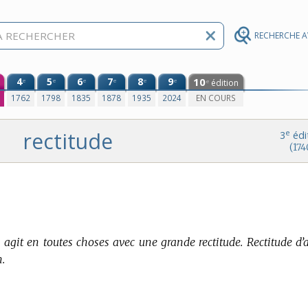
RECHERCHE 
4
5
6
7
8
9
10
e
e
e
e
e
e
édition
e
0
1762
1798
1835
1878
1935
2024
EN COURS
rectitude
e
3
édi
(174
git en toutes choses avec une grande rectitude. Rectitude d’
.