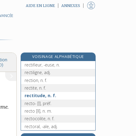
AIDE EN LIGNE
ANNEXES
AVANCÉE
recteur, -trice [I], n.
recteur, -trice [II], adj.
rectifiable, adj.
rectificatif, -ive, adj.
rectification, n. f.
VOISINAGE ALPHABÉTIQUE
rectifier, v. tr.
tion
rectifieur, -euse, n.
0)
rectiligne, adj.
rection, n. f.
rectite, n. f.
rectitude, n. f.
recto- [I], préf.
ame.
recto [II], n. m.
rectocolite, n. f.
rectoral, -ale, adj.
rectorat, n. m.