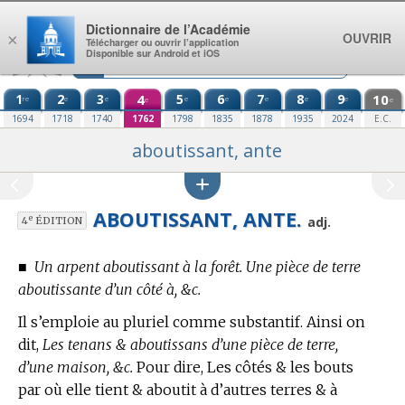
Aller au contenu
Dictionnaire de l’Académie
OUVRIR
×
Télécharger ou ouvrir l’application
Disponible sur Android et iOS
1
2
3
4
5
6
7
8
9
10
re
e
e
e
e
e
e
e
e
e
1694
1718
1740
1762
1798
1835
1878
1935
2024
E.C.
aboutissant, ante
ABOUTISSANT, ANTE.
e
adj.
4
ÉDITION
■
Un arpent aboutissant à la forêt. Une pièce de terre
aboutissante d’un côté à, &c.
Il s’emploie au pluriel comme substantif. Ainsi on
dit,
Les tenans & aboutissans d’une pièce de terre,
d’une maison, &c.
Pour dire, Les côtés & les bouts
par où elle tient & aboutit à d’autres terres & à