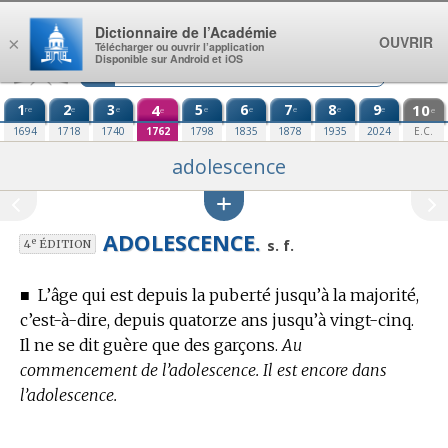
Aller au contenu
Dictionnaire de l’Académie
OUVRIR
×
Télécharger ou ouvrir l’application
Disponible sur Android et iOS
1
2
3
4
5
6
7
8
9
10
re
e
e
e
e
e
e
e
e
e
1694
1718
1740
1762
1798
1835
1878
1935
2024
E.C.
adolescence
ADOLESCENCE.
e
s. f.
4
ÉDITION
■
L’âge qui est depuis la puberté jusqu’à la majorité,
c’est-à-dire, depuis quatorze ans jusqu’à vingt-cinq.
Il ne se dit guère que des garçons.
Au
commencement de l’adolescence. Il est encore dans
l’adolescence.