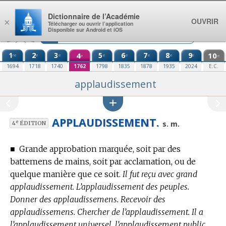
Aller au contenu
Dictionnaire de l’Académie
OUVRIR
×
Télécharger ou ouvrir l’application
Disponible sur Android et iOS
1
2
3
4
5
6
7
8
9
10
re
e
e
e
e
e
e
e
e
e
1694
1718
1740
1762
1798
1835
1878
1935
2024
E.C.
applaudissement
APPLAUDISSEMENT.
e
s. m.
4
ÉDITION
■
Grande approbation marquée, soit par des
battemens de mains, soit par acclamation, ou de
quelque manière que ce soit.
Il fut reçu avec grand
applaudissement. L’applaudissement des peuples.
Donner des applaudissemens. Recevoir des
applaudissemens. Chercher de l’applaudissement. Il a
l’applaudissement universel, l’applaudissement public,