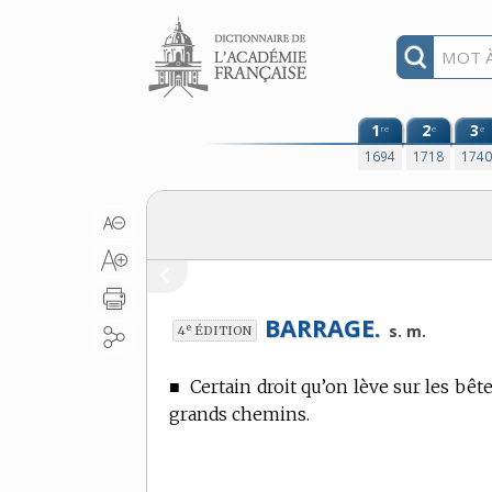
Aller au contenu
1
2
3
re
e
e
1694
1718
174
BARRAGE.
e
s. m.
4
ÉDITION
■
Certain droit qu’on lève sur les bê
grands chemins.