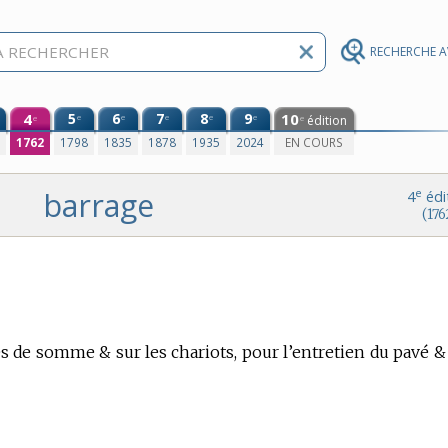
RECHERCHE 
4
5
6
7
8
9
10
e
e
e
e
e
édition
e
e
0
1762
1798
1835
1878
1935
2024
EN COURS
barrage
e
4
édi
(176
tes de somme & sur les chariots, pour l’entretien du pavé &