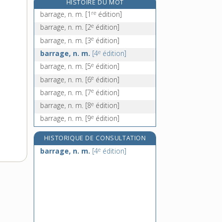
HISTOIRE DU MOT
barreau, n. m.
re
barrage, n. m.
[1
édition]
barrement, n. m.
e
barrage, n. m.
[2
édition]
barrer, v. tr.
e
barrage, n. m.
[3
édition]
barrette [I], n. f.
e
barrage, n. m.
[4
édition]
e
barrage, n. m.
[5
édition]
e
barrage, n. m.
[6
édition]
e
barrage, n. m.
[7
édition]
e
barrage, n. m.
[8
édition]
e
barrage, n. m.
[9
édition]
HISTORIQUE DE CONSULTATION
e
barrage, n. m.
[4
édition]