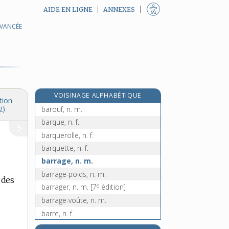
AIDE EN LIGNE
ANNEXES
AVANCÉE
baronnie, n. f.
baroque, adj.
baroquisme, n. m.
baroscope, n. m.
baroud, n. m.
VOISINAGE ALPHABÉTIQUE
baroudeur, n. m.
tion
barouf, n. m.
2)
barque, n. f.
barquerolle, n. f.
barquette, n. f.
barrage, n. m.
barrage-poids, n. m.
 des
e
barrager, n. m.
[7
édition]
barrage-voûte, n. m.
barre, n. f.
barré, -ée, adj.