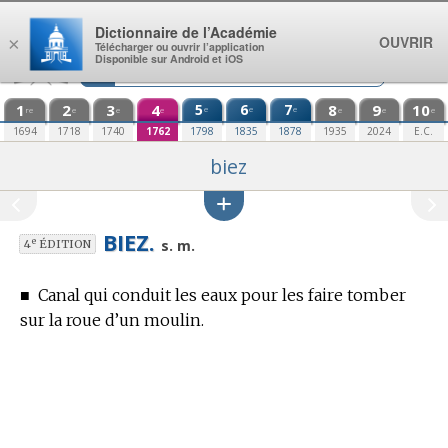
Aller au contenu
Dictionnaire de l’Académie
OUVRIR
×
Télécharger ou ouvrir l’application
Disponible sur Android et iOS
1
2
3
4
5
6
7
8
9
10
e
e
e
re
e
e
e
e
e
e
1694
1718
1740
1762
1798
1835
1878
1935
2024
E.C.
biez
BIEZ.
e
s. m.
4
ÉDITION
■
Canal qui conduit les eaux pour les faire tomber
sur la roue d’un moulin.