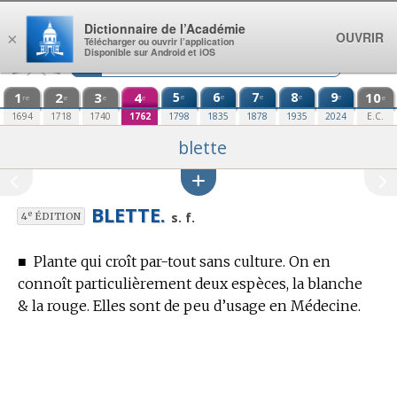
Aller au contenu
Dictionnaire de l’Académie
OUVRIR
×
Télécharger ou ouvrir l’application
Disponible sur Android et iOS
1
2
3
4
5
6
7
8
9
10
e
e
e
e
e
re
e
e
e
e
1694
1718
1740
1762
1798
1835
1878
1935
2024
E.C.
blette
BLETTE.
e
s. f.
4
ÉDITION
■
Plante qui croît par-tout sans culture. On en
connoît particulièrement deux espèces, la blanche
& la rouge. Elles sont de peu d’usage
en Médecine.