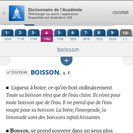
Aller au contenu
Dictionnaire de l’Académie
OUVRIR
×
Télécharger ou ouvrir l’application
Disponible sur Android et iOS
1
2
3
4
5
6
7
8
9
10
re
e
e
e
e
e
e
e
e
e
1694
1718
1740
1762
1798
1835
1878
1935
2024
E.C.
boisson
BOISSON.
e
s. f.
4
ÉDITION
■
Liqueur à boire, ce qu’on boit ordinairement.
Toute sa boisson n’est que de l’eau claire. Ils n’ont pour
toute boisson que de l’eau. Il ne prend que de l’eau
rougie pour sa boisson. La bière, l’orangeade, la
limonade sont des boissons rafraîchissantes.
Boisson,
■
se prend souvent dans un sens plus