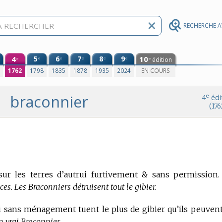
RECHERCHE 
4
5
6
7
8
9
10
e
e
e
e
e
édition
e
e
0
1762
1798
1835
1878
1935
2024
EN COURS
braconnier
e
4
édi
(176
sur les terres d’autrui furtivement & sans permission.
s. Les Braconniers détruisent tout le gibier.
i sans ménagement tuent le plus de gibier qu’ils peuven
 vrai Braconnier.