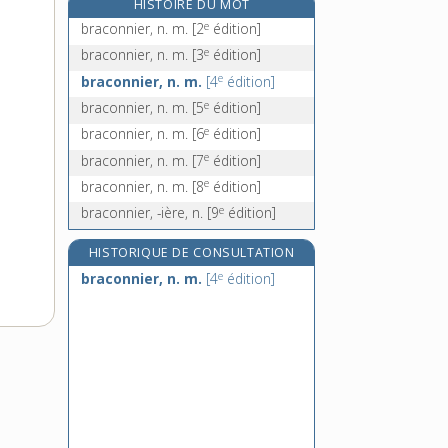
HISTOIRE DU MOT
brader, v. tr.
e
braconnier, n. m.
[2
édition]
braderie, n. f.
e
braconnier, n. m.
[3
édition]
bradeur, -euse, n.
e
braconnier, n. m.
[4
édition]
bradurion, n. m.
e
braconnier, n. m.
[5
édition]
e
braconnier, n. m.
[6
édition]
e
braconnier, n. m.
[7
édition]
e
braconnier, n. m.
[8
édition]
e
braconnier, -ière, n.
[9
édition]
HISTORIQUE DE CONSULTATION
e
braconnier, n. m.
[4
édition]