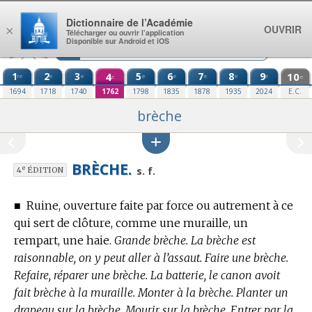
Aller au contenu
Dictionnaire de l’Académie
OUVRIR
×
Télécharger ou ouvrir l’application
Disponible sur Android et iOS
1
2
3
4
5
6
7
8
9
10
re
e
e
e
e
e
e
e
e
e
1694
1718
1740
1762
1798
1835
1878
1935
2024
E.C.
brèche
BRÈCHE.
e
s. f.
4
ÉDITION
■
Ruine, ouverture faite par force ou autrement à ce
qui sert de clôture, comme une muraille, un
rempart, une haie.
Grande brèche. La brèche est
raisonnable, on y peut aller à l’assaut. Faire une brèche.
Refaire, réparer une brèche. La batterie, le canon avoit
fait brèche à la muraille. Monter à la brèche. Planter un
drapeau sur la brèche. Mourir sur la brèche. Entrer par la