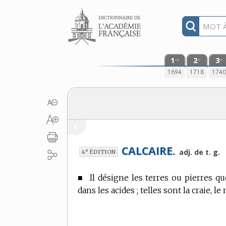
Aller au contenu
1
2
3
re
e
e
1694
1718
174
CALCAIRE.
e
adj. de t. g.
4
ÉDITION
■
Il désigne les terres ou pierres q
dans les acides ; telles sont la craie, le