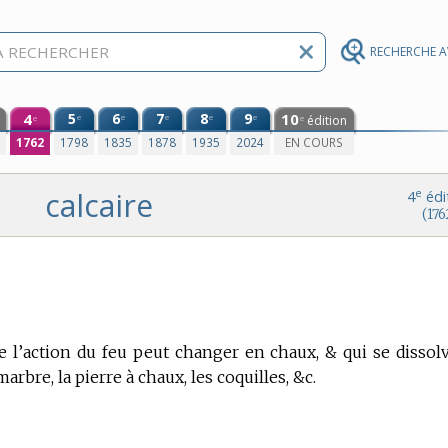
RECHERCHE 
4
5
6
7
8
9
10
e
e
e
e
e
édition
e
e
0
1762
1798
1835
1878
1935
2024
EN COURS
calcaire
e
4
édi
(176
ue l’action du feu peut changer en chaux, & qui se dissol
 marbre, la pierre à chaux, les coquilles, &c.