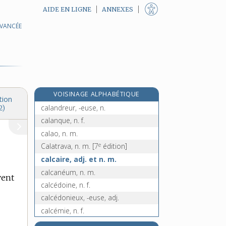
AIDE EN LIGNE
ANNEXES
AVANCÉE
calamiteux, -euse, adj.
calandrage, n. m.
calandre [I], n. f.
calandre [II], n. f.
calandre [III], n. f.
VOISINAGE ALPHABÉTIQUE
calandrer, v. tr.
tion
calandreur, -euse, n.
2)
calanque, n. f.
calao, n. m.
e
Calatrava, n. m.
[7
édition]
calcaire, adj. et n. m.
calcanéum, n. m.
vent
calcédoine, n. f.
calcédonieux, -euse, adj.
calcémie, n. f.
calcéolaire, n. f.