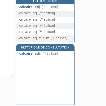
HISTOIRE DU MOT
calcicole, adj.
e
calcaire, adj.
[4
édition]
calcification, n. f.
e
calcaire, adj.
[5
édition]
calcifier (se), v. pron.
e
calcaire, adj.
[6
édition]
calcifuge, adj.
e
calcaire, adj.
[7
édition]
e
calcaire, adj.
[8
édition]
e
calcaire, adj. et n. m.
[9
édition]
HISTORIQUE DE CONSULTATION
e
calcaire, adj.
[4
édition]