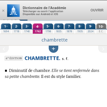
Aller au contenu
Dictionnaire de l’Académie
OUVRIR
×
Télécharger ou ouvrir l’application
Disponible sur Android et iOS
1
2
3
4
5
6
7
8
9
10
re
e
e
e
e
e
e
e
e
e
1694
1718
1740
1762
1798
1835
1878
1935
2024
E.C.
chambrette
CHAMBRETTE.
e
s. f.
4
ÉDITION
■
Diminutif de chambre.
Elle se tient renfermée dans
sa petite chambrette.
Il est du style familier.