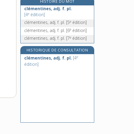
HISTOIRE DU MOT
clepsydre, n. f.
clémentines, adj. f. pl.
cleptomane, n.
e
[4
édition]
cleptomanie, n. f.
e
clémentines, adj. f. pl.
[5
édition]
clerc, n. m.
e
clémentines, adj. f. pl.
[6
édition]
clergé, n. m.
e
clémentines, adj. f. pl.
[7
édition]
HISTORIQUE DE CONSULTATION
e
clémentines, adj. f. pl.
[4
édition]