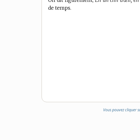
On dit figurément,
En un clin d’œil, en
de temps.
Vous pouvez cliquer s