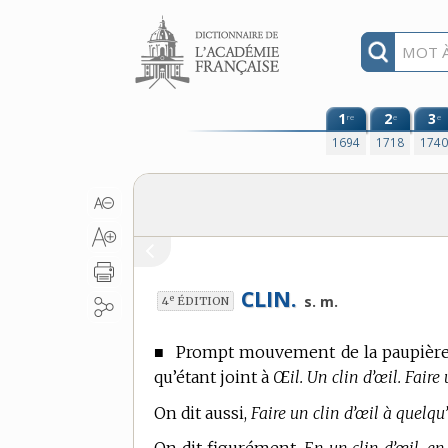
Aller au contenu
1
2
3
re
e
e
1694
1718
174
CLIN.
e
s. m.
4
ÉDITION
■
Prompt mouvement de la paupière,
qu’étant joint à
Œil. Un clin d’œil. Faire 
On dit aussi,
Faire un clin d’œil à quelqu