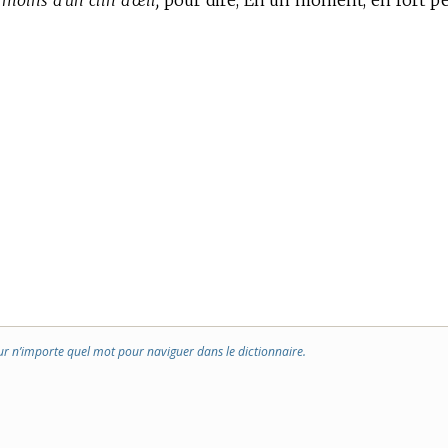
 moins d’un clin d’œil,
pour dire, En un moment, en fort p
ur n’importe quel mot pour naviguer dans le dictionnaire.