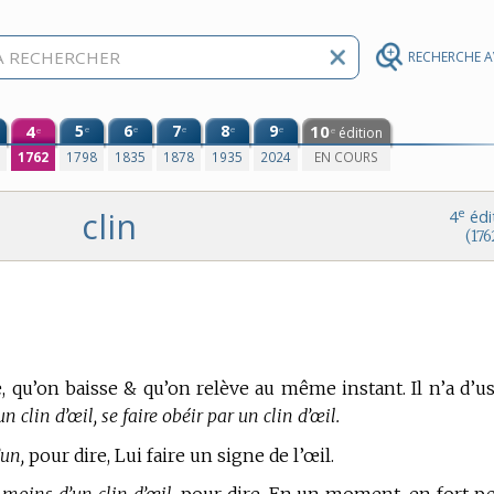
RECHERCHE 
4
5
6
7
8
9
10
e
e
e
e
e
édition
e
e
0
1762
1798
1835
1878
1935
2024
EN COURS
clin
e
4
édi
(176
 qu’on baisse & qu’on relève au même instant.
Il n’a d’u
un clin d’œil, se faire obéir par un clin d’œil.
’un,
pour dire, Lui faire un signe de l’œil.