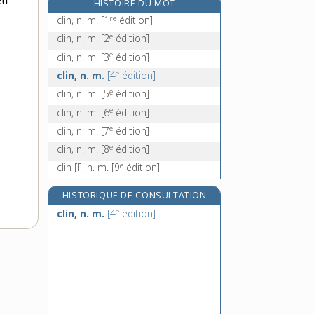
eu
HISTOIRE DU MOT
clin d'œil, n. m.
re
clin, n. m.
[1
édition]
clinfoc, n. m.
e
clin, n. m.
[2
édition]
clinicat, n. m.
e
clin, n. m.
[3
édition]
clinicien, -ienne, n.
e
clin, n. m.
[4
édition]
e
clin, n. m.
[5
édition]
e
clin, n. m.
[6
édition]
e
clin, n. m.
[7
édition]
e
clin, n. m.
[8
édition]
e
clin [I], n. m.
[9
édition]
HISTORIQUE DE CONSULTATION
e
clin, n. m.
[4
édition]