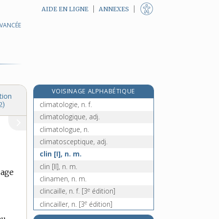
AIDE EN LIGNE
ANNEXES
AVANCÉE
climatérique [I], adj.
e
climatérique [II], adj.
[8
édition]
climatique, adj.
climatisation, n. f.
climatiser, v. tr.
VOISINAGE ALPHABÉTIQUE
climatiseur, n. m.
tion
climatologie, n. f.
2)
climatologique, adj.
climatologue, n.
climatosceptique, adj.
clin [I], n. m.
clin [II], n. m.
sage
clinamen, n. m.
e
clincaille, n. f.
[3
édition]
e
clincailler, n.
[3
édition]
e
clincaillerie, n. f.
[3
édition]