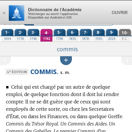
Aller au contenu
Dictionnaire de l’Académie
OUVRIR
×
Télécharger ou ouvrir l’application
Disponible sur Android et iOS
1
2
3
4
5
6
7
8
9
10
re
e
e
e
e
e
e
e
e
e
1694
1718
1740
1762
1798
1835
1878
1935
2024
E.C.
commis
COMMIS.
e
s. m.
4
ÉDITION
■
Celui qui est chargé par un autre de quelque
emploi, de quelque fonction dont il doit lui rendre
compte.
Il ne se dit guère que de ceux qui sont
employés de cette sorte, ou chez les Secretaires
d’État, ou dans les Finances, ou dans quelque Greffe.
Commis du Trésor Royal. Un Commis des Aides. Un
Commis des Gabelles. Le premier Commis d’un