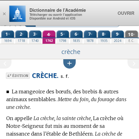
Aller au contenu
Dictionnaire de l’Académie
OUVRIR
×
Télécharger ou ouvrir l’application
Disponible sur Android et iOS
1
2
3
4
5
6
7
8
9
10
re
e
e
e
e
e
e
e
e
e
1694
1718
1740
1762
1798
1835
1878
1935
2024
E.C.
crèche
CRÈCHE.
e
s. f.
4
ÉDITION
■
La mangeoire des bœufs, des brebis & autres
animaux semblables.
Mettre du foin, du fourage dans
une crèche.
On appelle
La crèche, la sainte crèche,
La crèche où
Notre-Seigneur fut mis au moment de sa
naissance dans l’étable de Bethléem.
La crèche de