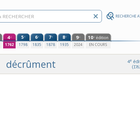
RECHERCHE 
4
5
6
7
8
9
10
e
e
e
e
édition
e
e
e
0
1762
1798
1835
1878
1935
2024
EN COURS
décrûment
e
4
édi
(176