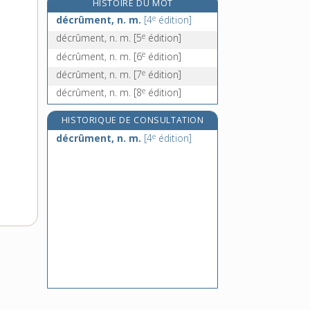
HISTOIRE DU MOT
décubitus, n. m.
e
décrûment, n. m.
[4
édition]
décuire, v. tr.
e
décrûment, n. m.
[5
édition]
décuivrage, n. m.
e
décrûment, n. m.
[6
édition]
décuivrer, v. tr.
e
décrûment, n. m.
[7
édition]
e
décrûment, n. m.
[8
édition]
HISTORIQUE DE CONSULTATION
e
décrûment, n. m.
[4
édition]