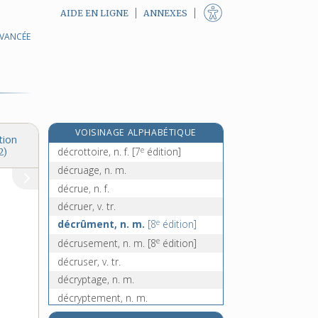
AIDE EN LIGNE
ANNEXES
AVANCÉE
décroît, n. m.
décroître, v. intr.
décrottage, n. m.
décrotter, v. tr.
décrotteur, n. m.
VOISINAGE ALPHABÉTIQUE
décrottoir, n. m.
tion
e
décrottoire, n. f.
[7
édition]
2)
décruage, n. m.
décrue, n. f.
décruer, v. tr.
e
décrûment, n. m.
[8
édition]
e
décrusement, n. m.
[8
édition]
décruser, v. tr.
décryptage, n. m.
décryptement, n. m.
décrypter, v. tr.