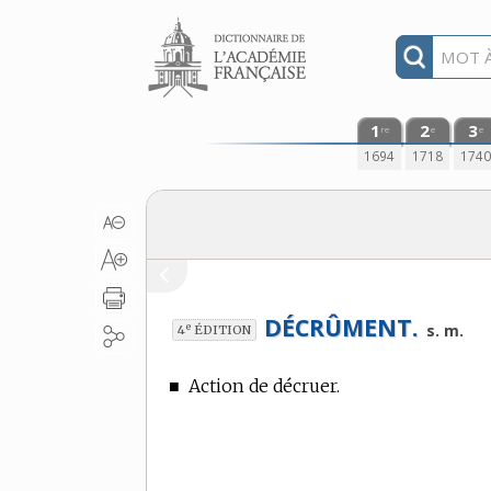
Aller au contenu
1
2
3
re
e
e
1694
1718
174
DÉCRÛMENT.
e
s. m.
4
ÉDITION
■
Action de décruer.