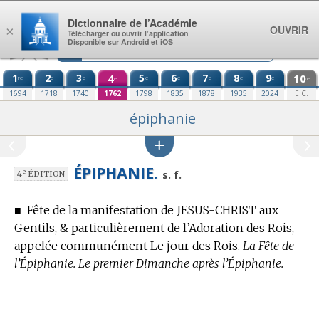
Aller au contenu
Dictionnaire de l’Académie
OUVRIR
×
Télécharger ou ouvrir l’application
Disponible sur Android et iOS
1
2
3
4
5
6
7
8
9
10
re
e
e
e
e
e
e
e
e
e
1694
1718
1740
1762
1798
1835
1878
1935
2024
E.C.
épiphanie
ÉPIPHANIE.
e
s. f.
4
ÉDITION
■
Fête de la manifestation de JESUS-CHRIST aux
Gentils, & particulièrement de l’Adoration des Rois,
appelée communément Le jour des Rois.
La Fête de
l’Épiphanie. Le premier Dimanche après l’Épiphanie.