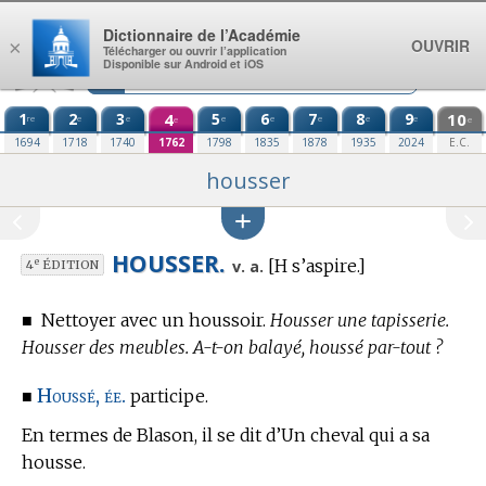
Aller au contenu
Dictionnaire de l’Académie
OUVRIR
×
Télécharger ou ouvrir l’application
Disponible sur Android et iOS
1
2
3
4
5
6
7
8
9
10
re
e
e
e
e
e
e
e
e
e
1694
1718
1740
1762
1798
1835
1878
1935
2024
E.C.
housser
HOUSSER.
[H s’aspire.]
e
v. a.
4
ÉDITION
■
Nettoyer avec un houssoir.
Housser une tapisserie.
Housser des meubles. A-t-on balayé, houssé par-tout ?
Houssé, ée.
■
participe.
En
termes de Blason,
il se dit d’Un cheval qui a sa
housse.