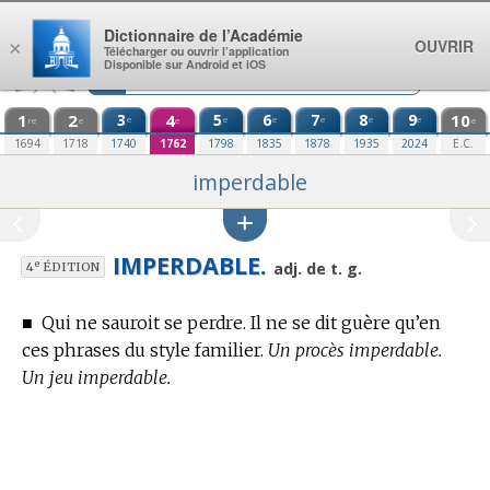
Aller au contenu
Dictionnaire de l’Académie
OUVRIR
×
Télécharger ou ouvrir l’application
Disponible sur Android et iOS
1
2
3
4
5
6
7
8
9
10
e
e
e
e
e
e
re
e
e
e
1694
1718
1740
1762
1798
1835
1878
1935
2024
E.C.
imperdable
IMPERDABLE.
e
adj. de t. g.
4
ÉDITION
■
Qui ne sauroit se perdre. Il ne se dit guère qu’en
ces phrases du style familier.
Un procès imperdable.
Un jeu imperdable.