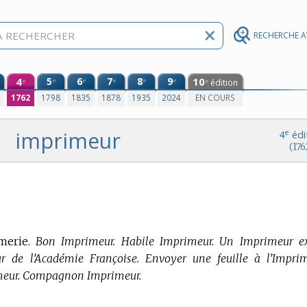
RECHERCHE 
4
5
6
7
8
9
10
e
e
e
e
e
édition
e
e
0
1762
1798
1835
1878
1935
2024
EN COURS
imprimeur
e
4
édi
(176
merie.
Bon Imprimeur. Habile Imprimeur. Un Imprimeur ex
 de l’Académie Françoise. Envoyer une feuille à l’Imprim
imeur. Compagnon Imprimeur.