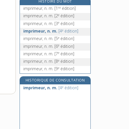
HISTOIRE DU MOT
improbe, adj.
re
imprimeur, n. m.
[1
édition]
improbité, n. f.
e
imprimeur, n. m.
[2
édition]
improductif, -ive, adj.
e
imprimeur, n. m.
[3
édition]
improductivité, n. f.
e
imprimeur, n. m.
[4
édition]
e
imprimeur, n. m.
[5
édition]
e
imprimeur, n. m.
[6
édition]
e
imprimeur, n. m.
[7
édition]
e
imprimeur, n. m.
[8
édition]
e
imprimeur, n. m.
[9
édition]
HISTORIQUE DE CONSULTATION
e
imprimeur, n. m.
[4
édition]