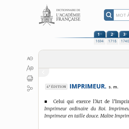
Aller au contenu
1
2
3
re
e
e
1694
1718
174
IMPRIMEUR.
e
s. m.
4
ÉDITION
■
Celui qui exerce l’Art de l’Impri
Imprimeur ordinaire du Roi. Imprimeur
Imprimeur en taille douce. Maître Impr