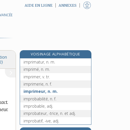
AIDE EN LIGNE
ANNEXES
AVANCÉE
imprévision, n. f.
imprévoyance, n. f.
imprévoyant, -ante, adj.
imprévu, -ue, adj. et n.
imprimable, adj.
VOISINAGE ALPHABÉTIQUE
imprimant, -ante, adj. et n. f.
tion
imprimatur, n. m.
2)
imprimé, n. m.
imprimer, v. tr.
imprimerie, n. f.
imprimeur, n. m.
improbabilité, n. f.
act.
improbable, adj.
eur.
improbateur, -trice, n. et adj.
improbatif, -ive, adj.
improbation, n. f.