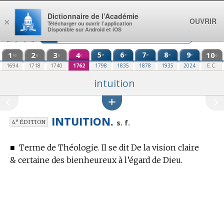
Aller au contenu
Dictionnaire de l’Académie
OUVRIR
×
Télécharger ou ouvrir l’application
Disponible sur Android et iOS
1
2
3
4
5
6
7
8
9
10
e
e
e
e
e
re
e
e
e
e
1694
1718
1740
1762
1798
1835
1878
1935
2024
E.C.
intuition
INTUITION.
e
s. f.
4
ÉDITION
■
Terme de Théologie.
Il se dit De la vision claire
& certaine des bienheureux à l’égard de Dieu.