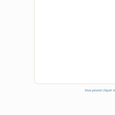
Vous pouvez cliquer s