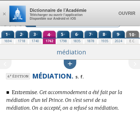
Aller au contenu
Dictionnaire de l’Académie
OUVRIR
×
Télécharger ou ouvrir l’application
Disponible sur Android et iOS
1
2
3
4
5
6
7
8
9
10
re
e
e
e
e
e
e
e
e
e
1694
1718
1740
1762
1798
1835
1878
1935
2024
E.C.
médiation
MÉDIATION.
e
s. f.
4
ÉDITION
■
Entremise.
Cet accommodement a été fait par la
médiation d’un tel Prince. On s’est servi de sa
médiation. On a accepté, on a refusé sa médiation.