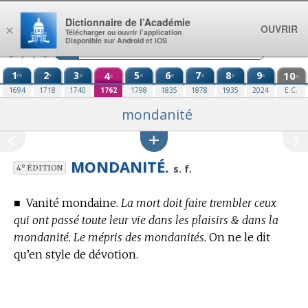
Aller au contenu
Dictionnaire de l’Académie
OUVRIR
×
Télécharger ou ouvrir l’application
Disponible sur Android et iOS
1
2
3
4
5
6
7
8
9
10
re
e
e
e
e
e
e
e
e
e
1694
1718
1740
1762
1798
1835
1878
1935
2024
E.C.
mondanité
MONDANITÉ.
e
s. f.
4
ÉDITION
■
Vanité mondaine.
La mort doit faire trembler ceux
qui ont passé toute leur vie dans les plaisirs & dans la
mondanité. Le mépris des mondanités.
On ne le dit
qu’en
style de dévotion.