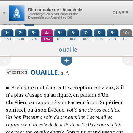
Aller au contenu
Dictionnaire de l’Académie
OUVRIR
×
Télécharger ou ouvrir l’application
Disponible sur Android et iOS
1
2
3
4
5
6
7
8
9
10
re
e
e
e
e
e
e
e
e
e
1694
1718
1740
1762
1798
1835
1878
1935
2024
E.C.
ouaille
OUAILLE.
e
s. f.
4
ÉDITION
■
Brebis. Ce mot dans cette acception est vieux, & il
n’a plus d’usage qu’au figuré, en parlant d’Un
Chrétien par rapport à son Pasteur, à son Supérieur
spirituel, ou à son Évêque.
Voilà une de vos ouailles.
Un bon Pasteur a soin de ses ouailles. Les ouailles
connoissent la voix de leur Pasteur. Ce Pasteur est allé
chercher son ouaille égarée.
Son plus grand usage est