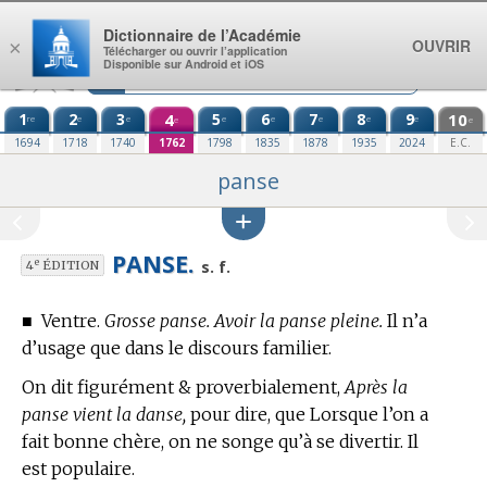
Aller au contenu
Dictionnaire de l’Académie
OUVRIR
×
Télécharger ou ouvrir l’application
Disponible sur Android et iOS
1
2
3
4
5
6
7
8
9
10
re
e
e
e
e
e
e
e
e
e
1694
1718
1740
1762
1798
1835
1878
1935
2024
E.C.
panse
PANSE.
e
s. f.
4
ÉDITION
■
Ventre.
Grosse panse. Avoir la panse pleine.
Il n’a
d’usage que dans le discours familier.
On dit figurément & proverbialement,
Après la
panse vient la danse,
pour dire, que Lorsque l’on a
fait bonne chère, on ne songe qu’à se divertir. Il
est populaire.