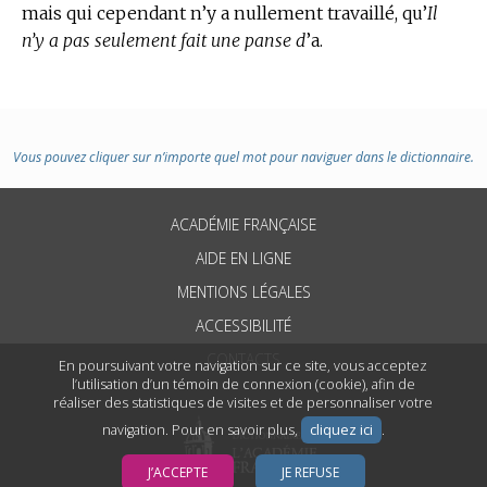
mais qui cependant n’y a nullement travaillé, qu’
Il
n’y a pas seulement fait une panse d
’a.
Vous pouvez cliquer sur n’importe quel mot pour naviguer dans le dictionnaire.
ACADÉMIE FRANÇAISE
AIDE EN LIGNE
MENTIONS LÉGALES
ACCESSIBILITÉ
CONTACTS
En poursuivant votre navigation sur ce site, vous acceptez
l’utilisation d’un témoin de connexion (cookie), afin de
réaliser des statistiques de visites et de personnaliser votre
navigation. Pour en savoir plus,
cliquez ici
.
J’ACCEPTE
JE REFUSE