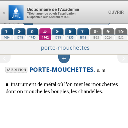
Aller au contenu
Dictionnaire de l’Académie
OUVRIR
×
Télécharger ou ouvrir l’application
Disponible sur Android et iOS
1
2
3
4
5
6
7
8
9
10
re
e
e
e
e
e
e
e
e
e
1694
1718
1740
1762
1798
1835
1878
1935
2024
E.C.
porte-mouchettes
PORTE-MOUCHETTES.
e
s. m.
4
ÉDITION
■
Instrument de métal où l’on met les mouchettes
dont on mouche les bougies, les chandelles.