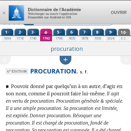
Aller au contenu
Dictionnaire de l’Académie
OUVRIR
×
Télécharger ou ouvrir l’application
Disponible sur Android et iOS
1
2
3
4
5
6
7
8
9
10
re
e
e
e
e
e
e
e
e
e
1694
1718
1740
1762
1798
1835
1878
1935
2024
E.C.
procuration
PROCURATION.
e
s. f.
4
ÉDITION
■
Pouvoir donné par quelqu’un à un autre, d’agir en
son nom, comme il pourroit faire lui-même.
Il agit
en vertu de procuration. Procuration générale & spéciale.
Il a une ample procuration. Sa procuration est limitée,
est expirée. Donner procuration. Révoquer une
procuration. Il est chargé de procuration, fondé de
procuration. Sa procuration est surannée. Il a été chargé