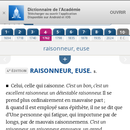
Aller au contenu
Dictionnaire de l’Académie
OUVRIR
×
Télécharger ou ouvrir l’application
Disponible sur Android et iOS
1
2
3
4
5
6
7
8
9
10
re
e
e
e
e
e
e
e
e
e
1694
1718
1740
1762
1798
1835
1878
1935
2024
E.C.
raisonneur, euse
RAISONNEUR, EUSE.
e
s.
4
ÉDITION
■
Celui, celle qui raisonne.
C’est un bon, c’est un
excellent raisonneur. un détestable raisonneur.
Il se
prend plus ordinairement en mauvaise part ;
& quand il est employé sans épithète, il ne se dit que
d’Une personne qui fatigue, qui importune par de
longs, par de mauvais raisonnemens.
C’est un
raisonneur, un raisonneur ennuyeux, un grand