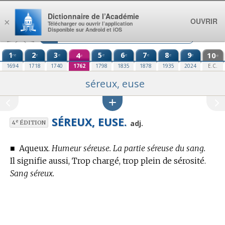
Aller au contenu
Dictionnaire de l’Académie
OUVRIR
×
Télécharger ou ouvrir l’application
Disponible sur Android et iOS
1
2
3
4
5
6
7
8
9
10
re
e
e
e
e
e
e
e
e
e
1694
1718
1740
1762
1798
1835
1878
1935
2024
E.C.
séreux, euse
SÉREUX, EUSE.
e
adj.
4
ÉDITION
■
Aqueux.
Humeur séreuse. La partie séreuse du sang.
Il signifie aussi, Trop chargé, trop plein de sérosité.
Sang séreux.