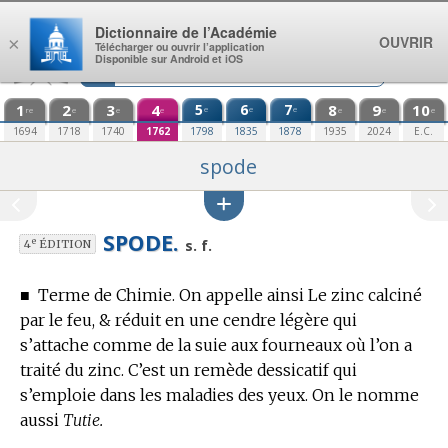
Aller au contenu
Dictionnaire de l’Académie
OUVRIR
×
Télécharger ou ouvrir l’application
Disponible sur Android et iOS
1
2
3
4
5
6
7
8
9
10
e
e
e
re
e
e
e
e
e
e
1694
1718
1740
1762
1798
1835
1878
1935
2024
E.C.
spode
SPODE.
e
s. f.
4
ÉDITION
■
Terme de Chimie.
On appelle ainsi Le zinc calciné
par le feu, & réduit en une cendre légère qui
s’attache comme de la suie aux fourneaux où l’on a
traité du zinc.
C’est un remède dessicatif qui
s’emploie dans les maladies des yeux. On le nomme
aussi
Tutie.