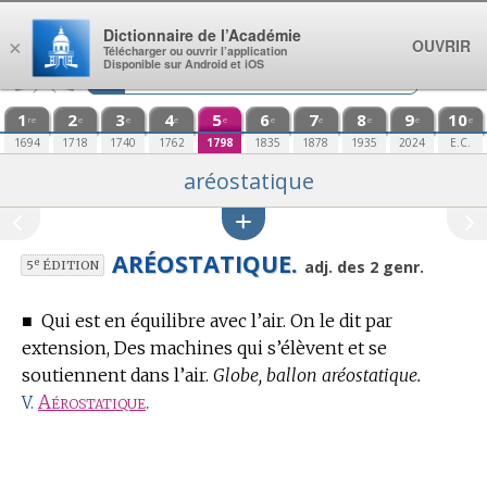
Aller au contenu
Dictionnaire de l’Académie
OUVRIR
×
Télécharger ou ouvrir l’application
Disponible sur Android et iOS
1
2
3
4
5
6
7
8
9
10
re
e
e
e
e
e
e
e
e
e
1694
1718
1740
1762
1798
1835
1878
1935
2024
E.C.
aréostatique
ARÉOSTATIQUE.
e
adj. des 2 genr.
5
ÉDITION
■
Qui est en équilibre avec l’air. On le dit par
extension, Des machines qui s’élèvent et se
soutiennent dans l’air.
Globe, ballon aréostatique.
Aérostatique
.
V.