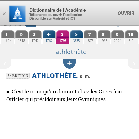
Aller au contenu
Dictionnaire de l’Académie
OUVRIR
×
Télécharger ou ouvrir l’application
Disponible sur Android et iOS
1
2
3
4
5
6
7
8
9
10
e
e
re
e
e
e
e
e
e
e
1694
1718
1740
1762
1798
1835
1878
1935
2024
E.C.
athlothète
ATHLOTHÈTE.
e
s. m.
5
ÉDITION
■
C’est le nom qu’on donnoit chez les Grecs à un
Officier qui présidoit aux Jeux Gymniques.