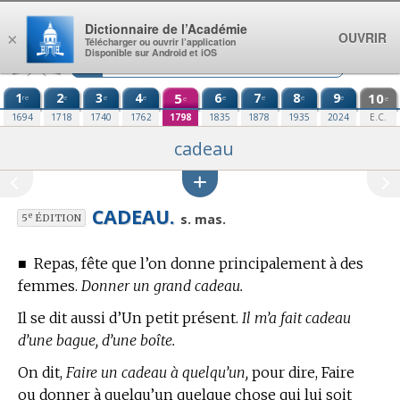
Aller au contenu
Dictionnaire de l’Académie
OUVRIR
×
Télécharger ou ouvrir l’application
Disponible sur Android et iOS
1
2
3
4
5
6
7
8
9
10
re
e
e
e
e
e
e
e
e
e
1694
1718
1740
1762
1798
1835
1878
1935
2024
E.C.
cadeau
CADEAU.
e
s. mas.
5
ÉDITION
■
Repas, fête que l’on donne principalement à des
femmes.
Donner un grand cadeau.
Il se dit aussi d’Un petit présent.
Il m’a fait cadeau
d’une bague, d’une boîte.
On dit,
Faire un cadeau à quelqu’un,
pour dire, Faire
ou donner à quelqu’un quelque chose qui lui soit