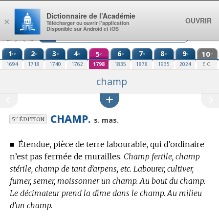
Aller au contenu
Dictionnaire de l’Académie
OUVRIR
×
Télécharger ou ouvrir l’application
Disponible sur Android et iOS
1
2
3
4
5
6
7
8
9
10
re
e
e
e
e
e
e
e
e
e
1694
1718
1740
1762
1798
1835
1878
1935
2024
E.C.
champ
CHAMP.
e
s. mas.
5
ÉDITION
■
Étendue, pièce de terre labourable, qui d’ordinaire
n’est pas fermée de murailles.
Champ fertile, champ
stérile, champ de tant d’arpens, etc. Labourer, cultiver,
fumer, semer, moissonner un champ. Au bout du champ.
Le décimateur prend la dîme dans le champ. Au milieu
d’un champ.