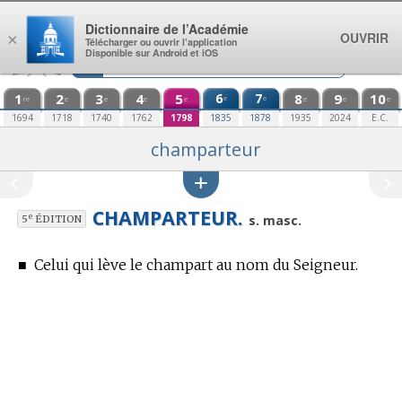
Aller au contenu
Dictionnaire de l’Académie
OUVRIR
×
Télécharger ou ouvrir l’application
Disponible sur Android et iOS
1
2
3
4
5
6
7
8
9
10
e
e
re
e
e
e
e
e
e
e
1694
1718
1740
1762
1798
1835
1878
1935
2024
E.C.
champarteur
CHAMPARTEUR.
e
s. masc.
5
ÉDITION
■
Celui qui lève le champart au nom du Seigneur.