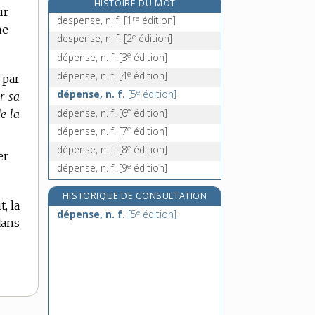
HISTOIRE DU MOT
ur
déperlant, -ante, adj.
re
despense, n. f.
[1
édition]
ne
dépersonnalisation, n. f.
e
despense, n. f.
[2
édition]
dépersonnaliser, v. tr.
e
dépense, n. f.
[3
édition]
dépêtrer, v. tr.
e
dépense, n. f.
[4
édition]
 par
e
dépense, n. f.
[5
édition]
r sa
e
dépense, n. f.
[6
édition]
e la
e
dépense, n. f.
[7
édition]
e
dépense, n. f.
[8
édition]
er
e
dépense, n. f.
[9
édition]
HISTORIQUE DE CONSULTATION
, la
e
dépense, n. f.
[5
édition]
ans