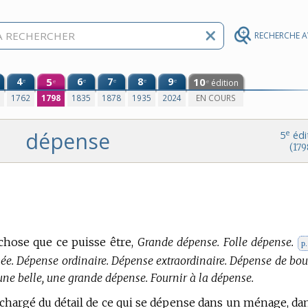
RECHERCHE 
4
5
6
7
8
9
10
e
e
e
e
e
édition
e
e
0
1762
1798
1835
1878
1935
2024
EN COURS
dépense
e
5
édi
(179
chose que ce puisse être,
Grande dépense.
Folle dépense.
p
ée. Dépense ordinaire. Dépense extraordinaire. Dépense de bou
e belle, une grande dépense. Fournir à la dépense.
 chargé du détail de ce qui se dépense dans un ménage, da