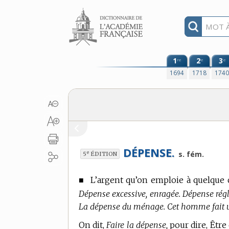
Aller au contenu
1
2
3
re
e
e
1694
1718
174
DÉPENSE.
e
s. fém.
5
ÉDITION
■
L’argent qu’on emploie à quelque 
Dépense excessive, enragée. Dépense régl
La dépense du ménage. Cet homme fait un
On dit,
Faire la dépense,
pour dire, Être