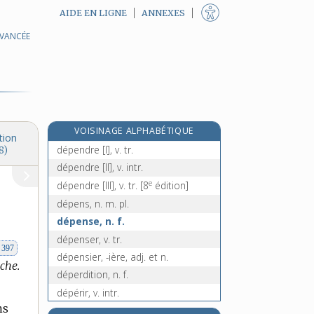
AIDE EN LIGNE
ANNEXES
AVANCÉE
dépénalisation, n. f.
dépénaliser, v. tr.
dépendamment, adv.
dépendance, n. f.
dépendant, -ante, adj.
VOISINAGE ALPHABÉTIQUE
dépendeur, n. m.
tion
dépendre [I], v. tr.
8)
dépendre [II], v. intr.
e
dépendre [III], v. tr.
[8
édition]
dépens, n. m. pl.
dépense, n. f.
dépenser, v. tr.
. 397
dépensier, -ière, adj. et n.
che.
déperdition, n. f.
dépérir, v. intr.
ns
dépérissement, n. m.