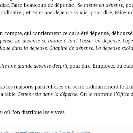
dire, Faire beaucoup de dépense ;
Se mettre en dépense,
po
 ordinaire ; et
Faire une dépense sourde,
pour dire, Faire u
’un compte, qui contiennent ce qui a été dépensé, déboursé
épense. La dépense se monte à tant. Passer en dépense. Paye
lloué dans la dépense. Chapitre de dépense. La dépense excèd
aire une grande dépense d’esprit,
pour dire, Employer ou étal
ans les maisons particulières on serre ordinairement le fruit
la table.
Serrez cela dans la dépense.
On le nomme l’
Office
d
eu où l’on distribue les vivres.
ur n’importe quel mot pour naviguer dans le dictionnaire.