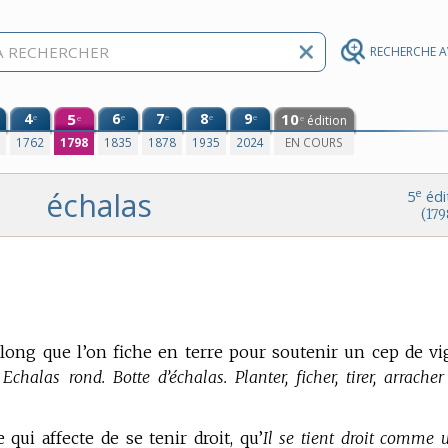
RECHERCHE 
4
5
6
7
8
9
10
e
e
e
e
e
édition
e
e
0
1762
1798
1835
1878
1935
2024
EN COURS
échalas
e
5
édi
(179
long que l’on fiche en terre pour soutenir un cep de vi
chalas rond. Botte d’échalas. Planter, ficher, tirer, arracher
ui affecte de se tenir droit, qu’
Il se tient droit comme 