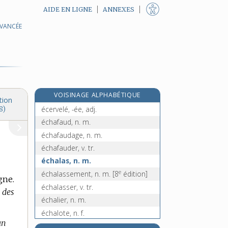
AIDE EN LIGNE
ANNEXES
AVANCÉE
ecclésiastique, adj. et n. m.
ecclésiastiquement, adv.
ecclésiologie, n. f.
e
eccoprotique, adj.
[6
édition]
e
eccorthatique, adj.
[5
édition]
e
VOISINAGE ALPHABÉTIQUE
eccrinologie, n. f.
[6
édition]
tion
écervelé, -ée, adj.
8)
échafaud, n. m.
échafaudage, n. m.
échafauder, v. tr.
échalas, n. m.
e
échalassement, n. m.
[8
édition]
gne.
échalasser, v. tr.
 des
échalier, n. m.
échalote, n. f.
un
échampir, v. tr.