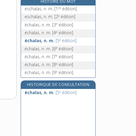
HISTOIRE DU MOT
échancré, -ée, adj.
re
eschalas, n. m.
[1
édition]
échancrer, v. tr.
e
eschalas, n. m.
[2
édition]
échancrure, n. f.
e
échalas, n. m.
[3
édition]
échange, n. m.
e
échalas, n. m.
[4
édition]
e
échalas, n. m.
[5
édition]
e
échalas, n. m.
[6
édition]
e
échalas, n. m.
[7
édition]
e
échalas, n. m.
[8
édition]
e
échalas, n. m.
[9
édition]
HISTORIQUE DE CONSULTATION
e
échalas, n. m.
[5
édition]