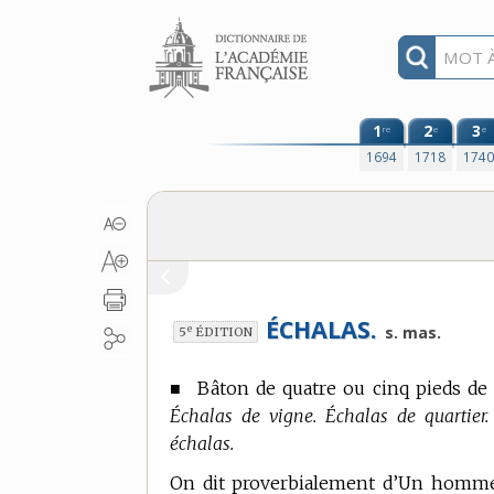
Aller au contenu
1
2
3
re
e
e
1694
1718
174
ÉCHALAS.
e
s. mas.
5
ÉDITION
■
Bâton de quatre ou cinq pieds de 
Échalas de vigne. Échalas de quartier. E
échalas.
On dit proverbialement d’Un homme q