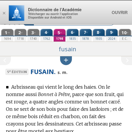
Aller au contenu
Dictionnaire de l’Académie
OUVRIR
×
Télécharger ou ouvrir l’application
Disponible sur Android et iOS
1
2
3
4
5
6
7
8
9
10
e
e
e
e
e
re
e
e
e
e
1694
1718
1740
1762
1798
1835
1878
1935
2024
E.C.
fusain
FUSAIN.
e
s. m.
5
ÉDITION
■
Arbrisseau qui vient le long des haies.
On le
nomme aussi
Bonnet à Prêtre,
parce que son fruit, qui
est rouge, a quatre angles comme un bonnet carré.
On se sert de son bois pour faire des lardoires ; et de
ce même bois réduit en charbon, on fait des
crayons pour les dessinateurs. Cet arbrisseau passe
pour être mortel aux bestiaux.