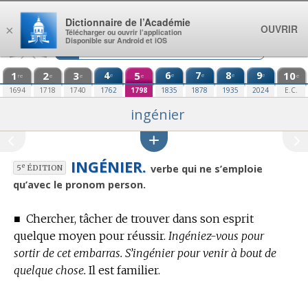
Aller au contenu
Dictionnaire de l’Académie
OUVRIR
×
Télécharger ou ouvrir l’application
Disponible sur Android et iOS
1
2
3
4
5
6
7
8
9
10
e
e
e
e
e
re
e
e
e
e
1694
1718
1740
1762
1798
1835
1878
1935
2024
E.C.
ingénier
INGÉNIER.
e
verbe qui ne s’emploie
5
ÉDITION
qu’avec le pronom person.
■
Chercher, tâcher de trouver dans son esprit
quelque moyen pour réussir.
Ingéniez-vous pour
sortir de cet embarras. S’ingénier pour venir à bout de
quelque chose.
Il est familier.