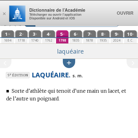
Aller au contenu
Dictionnaire de l’Académie
OUVRIR
×
Télécharger ou ouvrir l’application
Disponible sur Android et iOS
1
2
3
4
5
6
7
8
9
10
re
e
e
e
e
e
e
e
e
e
1694
1718
1740
1762
1798
1835
1878
1935
2024
E.C.
laquéaire
LAQUÉAIRE.
e
s. m.
5
ÉDITION
■
Sorte d’athlète qui tenoit d’une main un lacet, et
de l’autre un poignard.