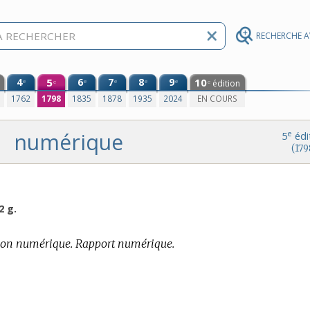
RECHERCHE 
4
5
6
7
8
9
10
e
e
e
e
e
édition
e
e
0
1762
1798
1835
1878
1935
2024
EN COURS
numérique
e
5
édi
(179
2 g.
ion numérique. Rapport numérique.