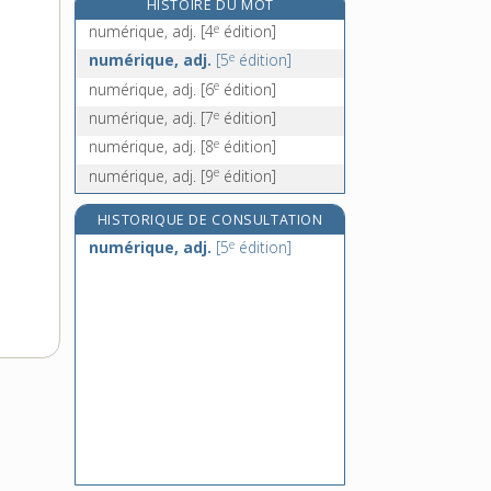
HISTOIRE DU MOT
numérotage, n. m.
e
numérique, adj.
[4
édition]
numérotation, n. f.
e
numérique, adj.
[5
édition]
numéroter, v. tr.
e
numérique, adj.
[6
édition]
numéroteur, n. m.
e
numérique, adj.
[7
édition]
e
numérique, adj.
[8
édition]
e
numérique, adj.
[9
édition]
HISTORIQUE DE CONSULTATION
e
numérique, adj.
[5
édition]