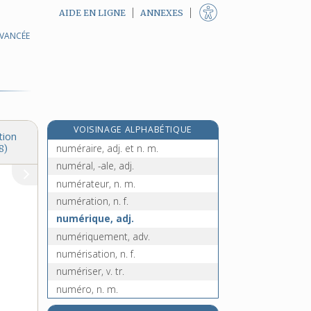
AIDE EN LIGNE
ANNEXES
AVANCÉE
nullard, -arde, adj.
e
nulle, n. f.
[7
édition]
nullement, adv.
nullipare, adj.
nullité, n. f.
VOISINAGE ALPHABÉTIQUE
nûment, adv.
tion
numéraire, adj. et n. m.
8)
numéral, -ale, adj.
numérateur, n. m.
numération, n. f.
numérique, adj.
numériquement, adv.
numérisation, n. f.
numériser, v. tr.
numéro, n. m.
numérologie, n. f.