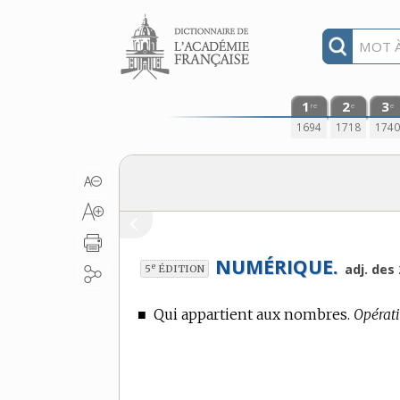
Aller au contenu
1
2
3
re
e
e
1694
1718
174
NUMÉRIQUE.
e
adj. des 
5
ÉDITION
■
Qui appartient aux nombres.
Opérat