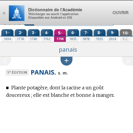
Aller au contenu
Dictionnaire de l’Académie
OUVRIR
×
Télécharger ou ouvrir l’application
Disponible sur Android et iOS
1
2
3
4
5
6
7
8
9
10
re
e
e
e
e
e
e
e
e
e
1694
1718
1740
1762
1798
1835
1878
1935
2024
E.C.
panais
PANAIS.
e
s. m.
5
ÉDITION
■
Plante potagère, dont la racine a un goût
doucereux ; elle est blanche et bonne à manger.