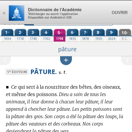
Aller au contenu
Dictionnaire de l’Académie
OUVRIR
×
Télécharger ou ouvrir l’application
Disponible sur Android et iOS
1
2
3
4
5
6
7
8
9
10
re
e
e
e
e
e
e
e
e
e
1694
1718
1740
1762
1798
1835
1878
1935
2024
E.C.
pâture
PÂTURE.
e
s. f.
5
ÉDITION
■
Ce qui sert à la nourriture des bêtes, des oiseaux,
et même des poissons.
Dieu a soin de tous les
animaux, il leur donne à chacun leur pâture, il leur
apprend à chercher leur pâture. Les petits poissons sont
la pâture des gros. Son corps a été la pâture des loups, la
pâture des vautours et des corbeaux. Nos corps
deviendront la pâture des vers.