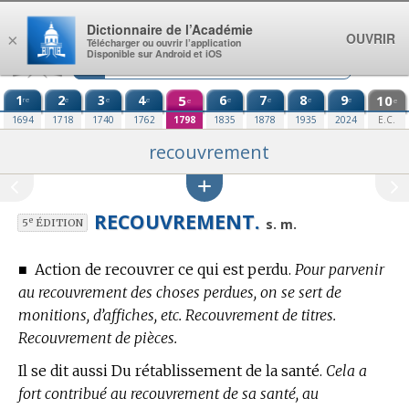
Aller au contenu
Dictionnaire de l’Académie
OUVRIR
×
Télécharger ou ouvrir l’application
Disponible sur Android et iOS
1
2
3
4
5
6
7
8
9
10
re
e
e
e
e
e
e
e
e
e
1694
1718
1740
1762
1798
1835
1878
1935
2024
E.C.
recouvrement
RECOUVREMENT.
e
s. m.
5
ÉDITION
■
Action de recouvrer ce qui est perdu.
Pour parvenir
au recouvrement des choses perdues, on se sert de
monitions, d’affiches, etc. Recouvrement de titres.
Recouvrement de pièces.
Il se dit aussi Du rétablissement de la santé.
Cela a
fort contribué au recouvrement de sa santé, au