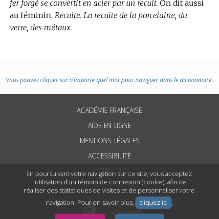
fer forgé se convertit en acier par un recuit.
On dit aussi
au féminin,
Recuite. La recuite de la porcelaine, du
verre, des métaux.
Vous pouvez cliquer sur n’importe quel mot pour naviguer dans le dictionnaire.
ACADÉMIE FRANÇAISE
AIDE EN LIGNE
MENTIONS LÉGALES
ACCESSIBILITÉ
CONTACTS
En poursuivant votre navigation sur ce site, vous acceptez
l’utilisation d’un témoin de connexion (cookie), afin de
réaliser des statistiques de visites et de personnaliser votre
navigation. Pour en savoir plus,
cliquez ici
.