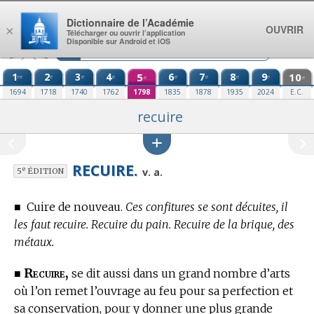
Aller au contenu
Dictionnaire de l’Académie
OUVRIR
×
Télécharger ou ouvrir l’application
Disponible sur Android et iOS
1
2
3
4
5
6
7
8
9
10
re
e
e
e
e
e
e
e
e
e
1694
1718
1740
1762
1798
1835
1878
1935
2024
E.C.
recuire
RECUIRE.
e
v. a.
5
ÉDITION
■
Cuire de nouveau.
Ces confitures se sont décuites, il
les faut recuire. Recuire du pain. Recuire de la brique, des
métaux.
Recuire,
■
se dit aussi dans un grand nombre d’arts
où l’on remet l’ouvrage au feu pour sa perfection et
sa conservation, pour y donner une plus grande