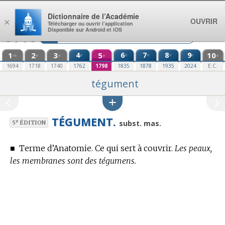
Aller au contenu
Dictionnaire de l’Académie
OUVRIR
×
Télécharger ou ouvrir l’application
Disponible sur Android et iOS
1
2
3
4
5
6
7
8
9
10
e
e
e
e
e
re
e
e
e
e
1694
1718
1740
1762
1798
1835
1878
1935
2024
E.C.
tégument
TÉGUMENT.
e
subst. mas.
5
ÉDITION
■
Terme d’Anatomie.
Ce qui sert à couvrir.
Les peaux,
les membranes sont des tégumens.